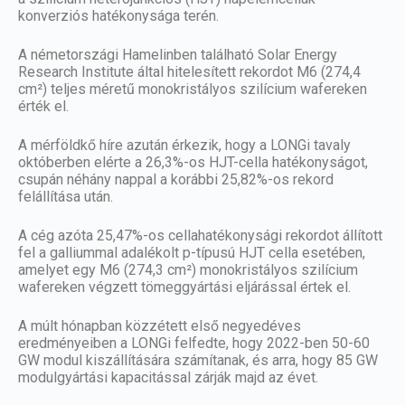
konverziós hatékonysága terén.
A németországi Hamelinben található Solar Energy
Research Institute által hitelesített rekordot M6 (274,4
cm²) teljes méretű monokristályos szilícium wafereken
érték el.
A mérföldkő híre azután érkezik, hogy a LONGi tavaly
októberben elérte a 26,3%-os HJT-cella hatékonyságot,
csupán néhány nappal a korábbi 25,82%-os rekord
felállítása után.
A cég azóta 25,47%-os cellahatékonysági rekordot állított
fel a galliummal adalékolt p-típusú HJT cella esetében,
amelyet egy M6 (274,3 cm²) monokristályos szilícium
wafereken végzett tömeggyártási eljárással értek el.
A múlt hónapban közzétett első negyedéves
eredményeiben a LONGi felfedte, hogy 2022-ben 50-60
GW modul kiszállítására számítanak, és arra, hogy 85 GW
modulgyártási kapacitással zárják majd az évet.