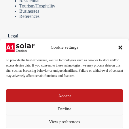
Residential
Tourism/Hospitality
Businesses
References
Legal
Terms and Conditions
Cookie settings
Privacy policy
Cookie policy
To provide the best experience, we use technologies such as cookies to store and/or
Legal notice
access device data. If you consent to these technologies, we may process data on this
site, such as browsing behavior or unique identifiers. Failure or withdrawal of consent
may adversely affect certain functions and features.
Phone:
+255 712 789 879
Email:
Accept
info@a1solar.co.tz
Address:
Jambiani, Kibigija, Unguja, Tanzania
Decline
View preferences