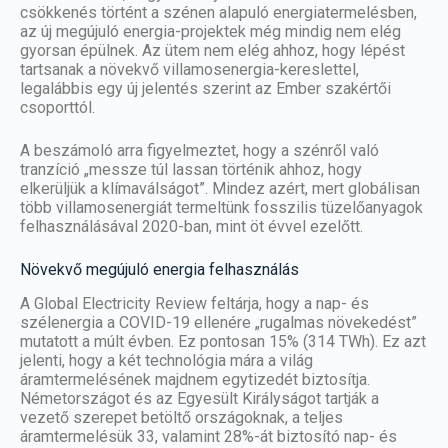
csökkenés történt a szénen alapuló energiatermelésben,
az új megújuló energia-projektek még mindig nem elég
gyorsan épülnek. Az ütem nem elég ahhoz, hogy lépést
tartsanak a növekvő villamosenergia-kereslettel,
legalábbis egy új jelentés szerint az Ember szakértői
csoporttól.
A beszámoló arra figyelmeztet, hogy a szénről való
tranzíció „messze túl lassan történik ahhoz, hogy
elkerüljük a klímaválságot”. Mindez azért, mert globálisan
több villamosenergiát termeltünk fosszilis tüzelőanyagok
felhasználásával 2020-ban, mint öt évvel ezelőtt.
Növekvő megújuló energia felhasználás
A Global Electricity Review feltárja, hogy a nap- és
szélenergia a COVID-19 ellenére
„rugalmas növekedést”
mutatott a múlt évben
. Ez pontosan 15% (314 TWh). Ez azt
jelenti, hogy a két technológia mára a világ
áramtermelésének majdnem egytizedét biztosítja.
Németországot és az Egyesült Királyságot tartják a
vezető szerepet betöltő országoknak, a teljes
áramtermelésük 33, valamint 28%-át biztosító nap- és