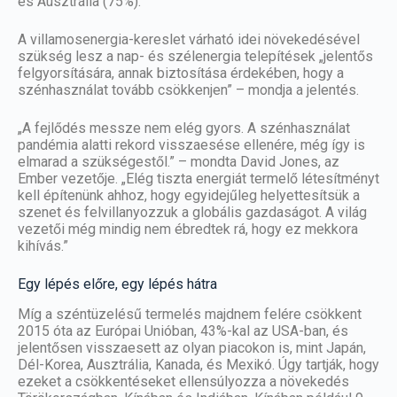
és Ausztrália (75%).
A villamosenergia-kereslet várható idei növekedésével
szükség lesz a nap- és szélenergia telepítések „jelentős
felgyorsítására, annak biztosítása érdekében, hogy a
szénhasználat tovább csökkenjen” – mondja a jelentés.
„A fejlődés messze nem elég gyors. A szénhasználat
pandémia alatti rekord visszaesése ellenére, még így is
elmarad a szükségestől.” – mondta David Jones, az
Ember vezetője. „Elég tiszta energiát termelő létesítményt
kell építenünk ahhoz, hogy egyidejűleg helyettesítsük a
szenet és felvillanyozzuk a globális gazdaságot. A világ
vezetői még mindig nem ébredtek rá, hogy ez mekkora
kihívás.”
Egy lépés előre, egy lépés hátra
Míg a széntüzelésű termelés majdnem felére csökkent
2015 óta az Európai Unióban, 43%-kal az USA-ban, és
jelentősen visszaesett az olyan piacokon is, mint Japán,
Dél-Korea, Ausztrália, Kanada, és Mexikó. Úgy tartják, hogy
ezeket a csökkentéseket ellensúlyozza a növekedés