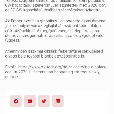
Törökországban, Kínában és Indiában. Kínában például 9
GW kapacitású szénerőművet szüntettek meg 2020-ban,
de 39 GW kapacitású további szénerőművet nyitottak.
Az Ember szerint a globális villamosenergiaipari átmenet
„ütközőpályán van az éghajlatváltozással kapcsolatos
célkitűzésekkel”. A megújuló energia-telepítés lassú
ütemével „megerősíti a fosszilis tüzelőanyagoktól való
függést.”
Amennyiben szakmai cikkünk felkeltette érdeklődésed
olvass bele további blogbejegyzéseinkbe
is.
Forrás:
https://www.pv-tech.org/solar-and-wind-displace-
coal-in-2020-but-transition-happening-far-too-slowly-
ember/