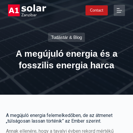
S
Contact
k
i
p
t
o
Tudástár & Blog
c
o
n
A megújuló energia és a
t
e
fosszilis energia harca
n
t
A megújuló energia felemelkedőben, de az átmenet
„túlságosan lassan történik” az Ember szerint.
Annak ellenére, hogy a tavalyi évben rekord mértékű