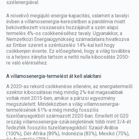
szélenergiával.
A növekvő megújuló energia-kapacitás, valamint a tavalyi
évben a villamosenergia-keresletben a pandémia miatt
bekövetkezett visszaesés hozzájárult a szén alapú
termelés 4%-os csökkenéséhez tavaly. Ugyanakkor, a
Nemzetközi Energiaügynökség számadataira hivatkozva
az Ember szerint a széntüzelés 14%-kal kell hogy
csökkenjen évente. Ez elősegítené, hogy a világ továbbra
is a helyes irányba tartson a
nettó nulla kibocsátás
2050-
re való eléréséhez.
A villamosenergia-termelést át kell alakítani
A 2020-as rekord csökkenése ellenére, az energiatermelő
szektor kibocsátásai még mindig 2%-kal magasabbak
voltak mint 2015-ben, amikor a párizsi egyezmény
megszületett. Mindeközben a világ villamosenergia-
termelésének 61%-a még mindig fosszilis
tüzelőanyagokból származott 2020-ban. Emellett öt G20
ország villamosenergia-szükségletének több mint 3/4-ét
fedezték fosszilis tüzelőanyagokból: Szaúd-Arábia
(100%), Dél-Afrika (89%), Indonézia (83%), Mexikó (75%),