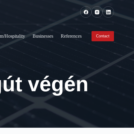
m/Hospitality
Businesses
References
Contact
agút végén