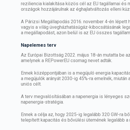
reziliencia kialakítása közös cél az EU tagállamai é
országok hozzájárulnak az éghajlatváltozás elleni kü
A Párizsi Megállapodás 2016. november 4-én lépett ha
vagyis a világ üvegházhatásúgáz-kibocsátásának lega
a megállapodást, azon belül is az EU összes tagállam
Napelemes terv
Az Európai Bizottság 2022. május 18-án mutatta be az 
amelynek a REPowerEU csomag nevet adták.
Ennek középpontjában is a megújuló energia kapacitás
a megújulók arányát 2030-ig 45%-ra emelnék, miután 
uniós célt.
A terv megvalósításában a napenergia is lényeges s
napenergia-stratégia.
Ennek a célja az, hogy 2025-ig legalább 320 GW-ra bőv
telepített kapacitás és bővülési ütemének legalább a