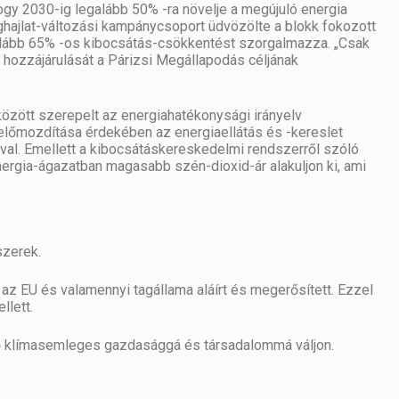
ogy 2030-ig legalább 50% -ra növelje a megújuló energia
hajlat-változási kampánycsoport üdvözölte a blokk fokozott
galább 65% -os kibocsátás-csökkentést szorgalmazza. „Csak
s hozzájárulását a Párizsi Megállapodás céljának
 között szerepelt az energiahatékonysági irányelv
előmozdítása érdekében az energiaellátás és -kereslet
val. Emellett a kibocsátáskereskedelmi rendszerről szóló
nergia-ágazatban magasabb szén-dioxid-ár alakuljon ki, ami
zerek.
 az EU és valamennyi tagállama aláírt és megerősített. Ezzel
llett.
ső klímasemleges gazdasággá és társadalommá váljon.