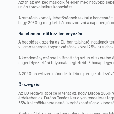
Aztán az évtized második felében még nagyobb sebe
uniós fotovoltaikus kapacitást.
A stratégia komoly lehetőségnek tekinti a koncentrál
hogy 2030-ig meg kell háromszorozni a napenergiából
Napelemes
tető
kezdeményezés
A becslések szerint az EU-ban található ingatlanok
te
villamosenergia-fogyasztásának közel 25%-át tudnák
A kezdeményezéssel a Bizottság azt is el szeretné é
engedélyeztetési folyamata legfeljebb 3 hónap legye
A 2020-as évtized második felében pedig kötelezővé t
Összegzés
Az EU legtávolabbi célja tehát az, hogy Európa 2050-
érdekében az Európa Tanács két olyan rendeletet foga
55%-kal csökkentse nettó üvegházhatásúgáz-kibocsá
Ezek a célok szorosan kapcsolódnak a napenergia kih