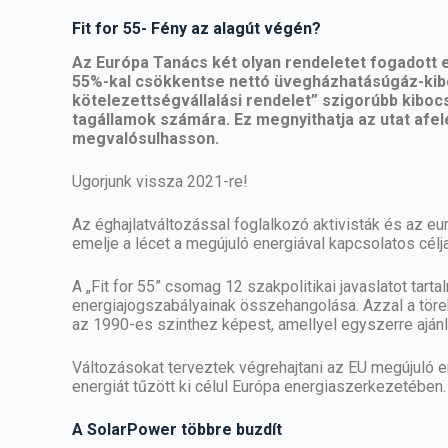
Fit for 55- Fény az alagút végén?
Az Európa Tanács két olyan rendeletet fogadott e
55%-kal csökkentse nettó üvegházhatásúgáz-kibo
kötelezettségvállalási rendelet” szigorúbb kibo
tagállamok számára. Ez megnyithatja az utat afel
megvalósulhasson.
Ugorjunk vissza 2021-re!
Az éghajlatváltozással foglalkozó aktivisták és az eu
emelje a lécet a megújuló energiával kapcsolatos célj
A „Fit for 55” csomag 12 szakpolitikai javaslatot tart
energiajogszabályainak összehangolása. Azzal a töre
az 1990-es szinthez képest, amellyel egyszerre ajánlat
Változásokat terveztek végrehajtani az EU megújuló 
energiát tűzött ki célul Európa energiaszerkezetében.
A SolarPower többre buzdít