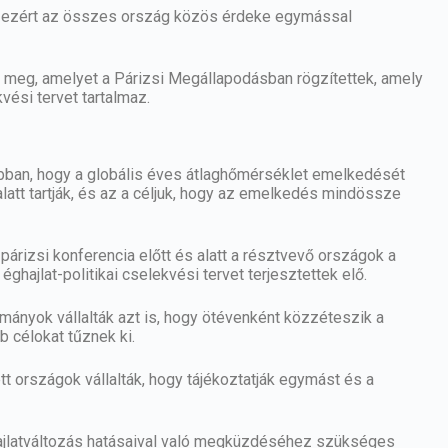
nt, ezért az összes ország közös érdeke egymással
k meg, amelyet a Párizsi Megállapodásban rögzítettek, amely
vési tervet tartalmaz.
ban, hogy a globális éves átlaghőmérséklet emelkedését
latt tartják, és az a céljuk, hogy az emelkedés mindössze
párizsi konferencia előtt és alatt a résztvevő országok a
hajlat-politikai cselekvési tervet terjesztettek elő.
mányok vállalták azt is, hogy ötévenként közzéteszik a
 célokat tűznek ki.
tett országok vállalták, hogy tájékoztatják egymást és a
ajlatváltozás hatásaival való megküzdéséhez szükséges