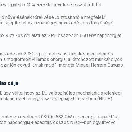
k legalább 45% -ra való növelésére szólított fel.
aló növelésének törekvése „biztosítaná a megfelelő
citás kiépítéséhez szükséges növekedés ösztönzésére”.
re: 40% -os cél alatt az SPE összesen 660 GW napenergiát
melkedések 2030-ig a potenciális kiépítés igen jelentős
 a megtermelt villamos energia, a létrehozott munkahelyek
 szintén együtt járnak majd”- mondta Miguel Herrero Cangas,
ás céljai
úgy vélte, hogy az EU valószínűleg meghaladja a jelenlegi
amok nemzeti energetikai és éghajlati terveiben (NECP)
y semleges esetben 2030-ig 588 GW napenergia-kapacitást
elzett napenergia-kapacitás összes NECP-ben együttvéve.