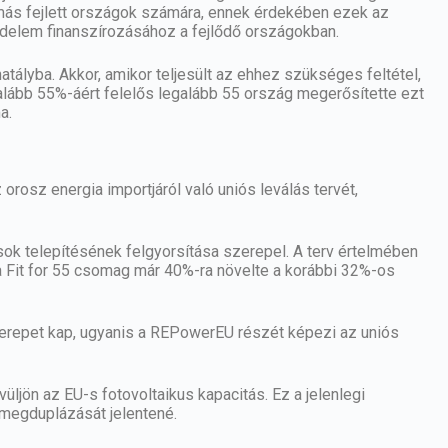
s más fejlett országok számára, ennek érdekében ezek az
zdelem finanszírozásához a fejlődő országokban.
tályba. Akkor, amikor teljesült az ehhez szükséges feltétel,
lább 55%-áért felelős legalább 55 ország megerősítette ezt
a.
orosz energia importjáról való uniós leválás tervét,
ok telepítésének felgyorsítása szerepel. A terv értelmében
a Fit for 55 csomag már 40%-ra növelte a korábbi 32%-os
zerepet kap, ugyanis a REPowerEU részét képezi az uniós
üljön az EU-s fotovoltaikus kapacitás. Ez a jelenlegi
 megduplázását jelentené.