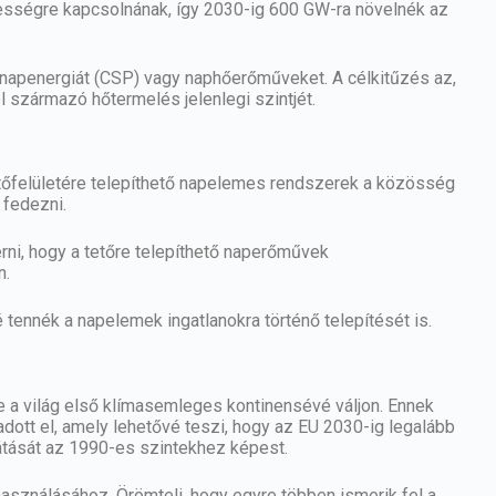
sségre kapcsolnának, így 2030-ig 600 GW-ra növelnék az
t napenergiát (CSP) vagy naphőerőműveket. A célkitűzés az,
 származó hőtermelés jelenlegi szintjét.
tőfelületére telepíthető
napelemes rendszerek a közösség
 fedezni.
rni, hogy a tetőre telepíthető naperőművek
n.
ennék a napelemek ingatlanokra történő telepítését is.
re a világ első klímasemleges kontinensévé váljon. Ennek
dott el, amely lehetővé teszi, hogy az EU 2030-ig legalább
tását az 1990-es szintekhez képest.
asználásához. Örömteli, hogy egyre többen ismerik fel a