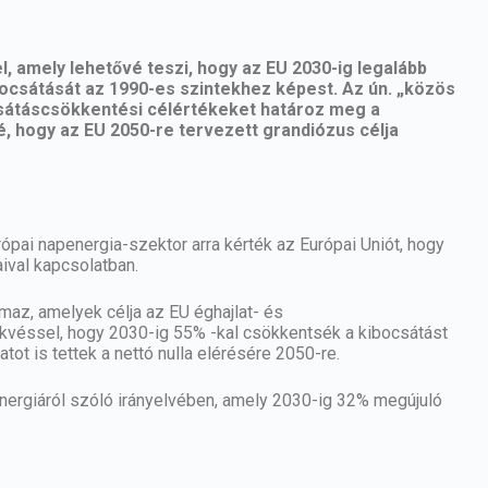
l, amely lehetővé teszi, hogy az EU 2030-ig legalább
csátását az 1990-es szintekhez képest. Az ún. „közös
csátáscsökkentési célértékeket határoz meg a
é, hogy az EU 2050-re tervezett grandiózus célja
rópai
napenergia
-szektor arra kérték az Európai Uniót, hogy
aival kapcsolatban.
almaz, amelyek célja az EU éghajlat- és
kvéssel, hogy 2030-ig 55% -kal csökkentsék a kibocsátást
ot is tettek a nettó nulla elérésére 2050-re.
energiáról szóló irányelvében, amely 2030-ig 32% megújuló