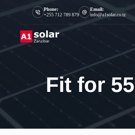
S
Phone:
Email:
k
+255 712 789 879
info@a1solar.co.tz
i
p
t
o
c
o
n
t
e
n
t
Fit for 5