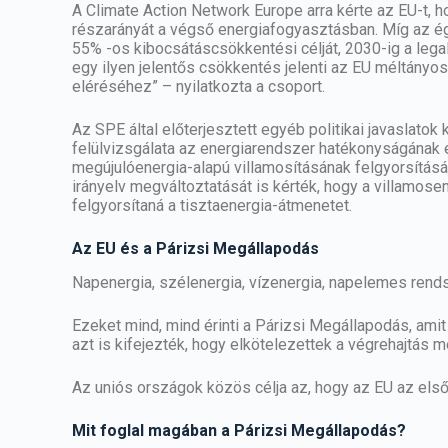
A Climate Action Network Europe arra kérte az EU-t, h
részarányát a végső energiafogyasztásban. Míg az ég
55% -os kibocsátáscsökkentési célját, 2030-ig a le
egy ilyen jelentős csökkentés jelenti az EU méltányo
eléréséhez” – nyilatkozta a csoport.
Az SPE által előterjesztett egyéb politikai javaslatok
felülvizsgálata az energiarendszer hatékonyságának 
megújulóenergia-alapú villamosításának felgyorsításá
irányelv megváltoztatását is kérték, hogy a villamose
felgyorsítaná a tisztaenergia-átmenetet.
Az EU és a Párizsi Megállapodás
Napenergia, szélenergia, vízenergia,
napelemes
rends
Ezeket mind, mind érinti a Párizsi Megállapodás, amit
azt is kifejezték, hogy elkötelezettek a végrehajtás me
Az uniós országok közös célja az, hogy az EU az el
Mit foglal magában a Párizsi Megállapodás?