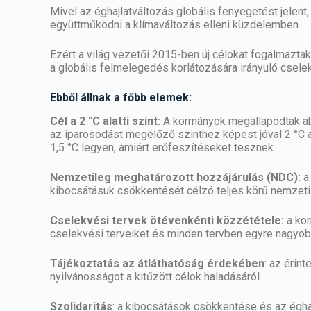
Mivel az éghajlatváltozás globális fenyegetést jele
együttműködni a klímaváltozás elleni küzdelemben.
Ezért a világ vezetői 2015-ben új célokat fogalmazta
a globális felmelegedés korlátozására irányuló cselek
Ebből állnak a főbb elemek:
Cél a 2 °C alatti szint:
A kormányok megállapodtak ab
az iparosodást megelőző szinthez képest jóval 2 °C a
1,5 °C legyen, amiért erőfeszítéseket tesznek.
Nemzetileg meghatározott hozzájárulás (NDC):
a 
kibocsátásuk csökkentését célzó teljes körű nemzeti ég
Cselekvési tervek ötévenkénti közzététele:
a kor
cselekvési terveiket és minden tervben egyre nagyobb
Tájékoztatás az átláthatóság érdekében
: az érin
nyilvánosságot a kitűzött célok haladásáról.
Szolidaritás
: a kibocsátások csökkentése és az égh