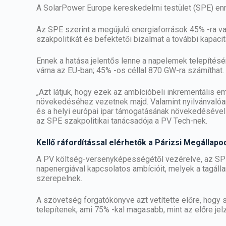
A SolarPower Europe kereskedelmi testület (SPE) enne
Az SPE szerint a megújuló energiaforrások 45% -ra v
szakpolitikát és befektetői bizalmat a további kapa
Ennek a hatása jelentős lenne a
napelemek
telepítésé
várna az EU-ban; 45% -os céllal 870 GW-ra számíthat.
„Azt látjuk, hogy ezek az ambícióbeli inkrementális e
növekedéséhez vezetnek majd. Valamint nyilvánvalóan
és a helyi európai ipar támogatásának növekedésével
az SPE szakpolitikai tanácsadója a PV Tech-nek.
Kellő ráfordítással elérhetők a Párizsi Megállapod
A PV költség-versenyképességétől vezérelve, az SPE 
napenergiával kapcsolatos ambícióit, melyek a tagáll
szerepelnek.
A szövetség forgatókönyve azt vetítette előre, hog
telepítenek, ami 75% -kal magasabb, mint az előre j