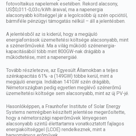
fotovoltaikus napelemek esetében. Rekord alacsony,
US$0,011-0,03c/kWh áraival, ma a napenergia
alacsonyabb költséggel jár a legolcsóbb új szén opciótól,
bármiféle pénzügyi támogatás nélkül – áll a jelentésben.
A jelentésből az is kiderül, hogy a megújuló
energiaforrások üzemeltetési költsége alacsonyabb, mint
a szénerőműveké. Ma a világ működő szénenergia-
kapacitásából több mint 800GW-nak drágább a
működtetése, mint a napenergiáé.
Tovább részletezve, az Egyesült Államokban a teljes
szénkapacitás 61% -a (149GW) többe kerül, mint a
megújuló energia. Indiában 141GW szén drágább,
Németországban pedig egyetlen meglévő szénerőmű
üzemeltetési költsége sem alacsonyabb, mint az új PV-jé.
Hasonlóképpen, a Fraunhofer Institute of Solar Energy
Systems nemrégiben készített jelentése megerősítette,
hogy a németországi naperőművek lényegesen
alacsonyabb szintű élettartamra vonatkoztatott fajlagos
energiaköltséggel (LCOE) rendelkeznek, mint a
hagyományos erőművek.