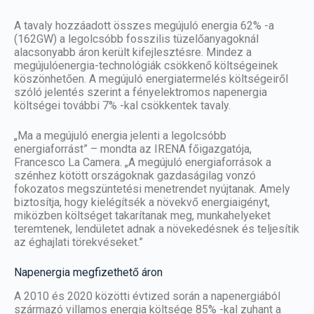
A tavaly hozzáadott összes megújuló energia 62% -a
(162GW) a legolcsóbb fosszilis tüzelőanyagoknál
alacsonyabb áron került kifejlesztésre. Mindez a
megújulóenergia-technológiák csökkenő költségeinek
köszönhetően. A megújuló energiatermelés költségeiről
szóló jelentés szerint a fényelektromos napenergia
költségei további 7% -kal csökkentek tavaly.
„Ma a megújuló energia jelenti a legolcsóbb
energiaforrást” – mondta az IRENA főigazgatója,
Francesco La Camera. „A megújuló energiaforrások a
szénhez kötött országoknak gazdaságilag vonzó
fokozatos megszüntetési menetrendet nyújtanak. Amely
biztosítja, hogy kielégítsék a növekvő energiaigényt,
miközben költséget takarítanak meg, munkahelyeket
teremtenek, lendületet adnak a növekedésnek és teljesítik
az éghajlati törekvéseket.”
Napenergia megfizethető áron
A 2010 és 2020 közötti évtized során a napenergiából
származó villamos energia költsége 85% -kal zuhant a