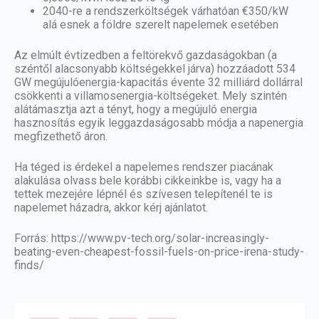
2040-re a rendszerköltségek várhatóan €350/kW
alá esnek a földre szerelt napelemek esetében
Az elmúlt évtizedben a feltörekvő gazdaságokban (a
széntől alacsonyabb költségekkel járva) hozzáadott 534
GW megújulóenergia-kapacitás évente 32 milliárd dollárral
csökkenti a villamosenergia-költségeket. Mely szintén
alátámasztja azt a tényt, hogy a megújuló energia
hasznosítás egyik leggazdaságosabb módja a napenergia
megfizethető áron.
Ha téged is érdekel a napelemes rendszer piacának
alakulása
olvass bele korábbi cikkeinkbe
is, vagy ha a
tettek mezejére lépnél és szívesen telepítenél te is
napelemet házadra, akkor
kérj ajánlatot
.
Forrás:
https://www.pv-tech.org/solar-increasingly-
beating-even-cheapest-fossil-fuels-on-price-irena-study-
finds/