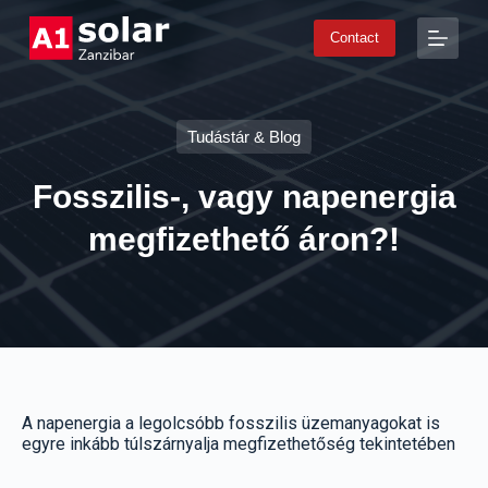
S
Contact
k
i
p
t
o
Tudástár & Blog
c
o
n
Fosszilis-, vagy napenergia
t
e
megfizethető áron?!
n
t
A napenergia a legolcsóbb fosszilis üzemanyagokat is
egyre inkább túlszárnyalja megfizethetőség tekintetében