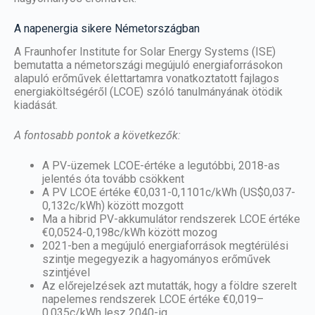
A napenergia sikere Németországban
A Fraunhofer Institute for Solar Energy Systems (ISE)
bemutatta a németországi megújuló energiaforrásokon
alapuló erőművek élettartamra vonatkoztatott fajlagos
energiaköltségéről (LCOE) szóló tanulmányának ötödik
kiadását.
A fontosabb pontok a következők:
A PV-üzemek LCOE-értéke a legutóbbi, 2018-as
jelentés óta tovább csökkent
A PV LCOE értéke €0,031-0,1101c/kWh (US$0,037-
0,132c/kWh) között mozgott
Ma a hibrid PV-akkumulátor rendszerek LCOE értéke
€0,0524-0,198c/kWh között mozog
2021-ben a megújuló energiaforrások megtérülési
szintje megegyezik a hagyományos erőművek
szintjével
Az előrejelzések azt mutatták, hogy a földre szerelt
napelemes rendszerek LCOE értéke €0,019–
0,035c/kWh lesz 2040-ig