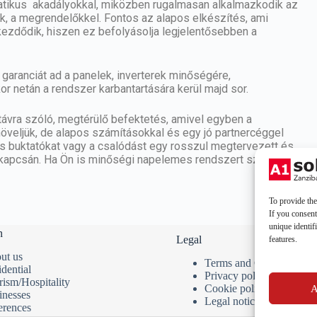
ratikus akadályokkal, miközben rugalmasan alkalmazkodik az
k, a megrendelőkkel. Fontos az alapos elkészítés, ami
zdődik, hiszen ez befolyásolja legjelentősebben a
y garanciát ad a panelek, inverterek minőségére,
or netán a rendszer karbantartására kerül majd sor.
ávra szóló, megtérülő befektetés, amivel egyben a
növeljük, de alapos számításokkal és egy jó partnercéggel
ges buktatókat vagy a csalódást egy rosszul megtervezett és
 kapcsán. Ha Ön is minőségi napelemes rendszert szeretne,
To provide the
If you consent
unique identif
n
Legal
features.
ut us
Terms and Conditions
dential
Privacy policy
rism/Hospitality
Cookie policy
A
inesses
Legal notice
erences