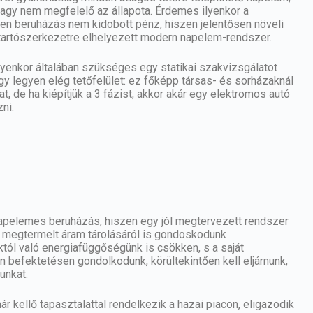
agy nem megfelelő az állapota. Érdemes ilyenkor a
yen beruházás nem kidobott pénz, hiszen jelentősen növeli
jó tartószerkezetre elhelyezett modern napelem-rendszer.
lyenkor általában szükséges egy statikai szakvizsgálatot
gy legyen elég tetőfelület: ez főképp társas- és sorházaknál
, de ha kiépítjük a 3 fázist, akkor akár egy elektromos autó
ni.
apelemes beruházás, hiszen egy jól megtervezett rendszer
a megtermelt áram tárolásáról is gondoskodunk
tól való energiafüggőségünk is csökken, s a saját
n befektetésen gondolkodunk, körültekintően kell eljárnunk,
unkat.
 kellő tapasztalattal rendelkezik a hazai piacon, eligazodik