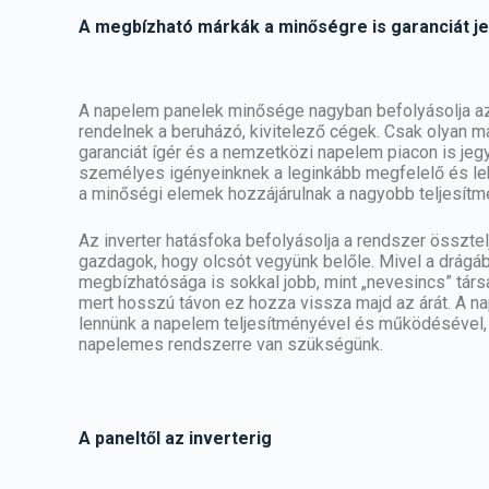
A megbízható márkák a minőségre is garanciát j
A
napelem
panelek minősége nagyban befolyásolja azo
rendelnek a beruházó, kivitelező cégek. Csak olyan 
garanciát ígér és a nemzetközi napelem piacon is jegy
személyes igényeinknek a leginkább megfelelő és le
a minőségi elemek hozzájárulnak a nagyobb teljesít
Az inverter hatásfoka befolyásolja a rendszer össztel
gazdagok, hogy olcsót vegyünk belőle. Mivel a drágáb
megbízhatósága is sokkal jobb, mint „nevesincs” tár
mert hosszú távon ez hozza vissza majd az árát. A n
lennünk a napelem teljesítményével és működésével,
napelemes rendszerre van szükségünk.
A paneltől az inverterig