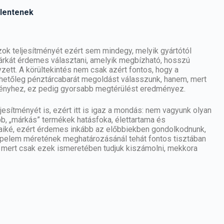
elentenek
k teljesítményét ezért sem mindegy, melyik gyártótól
márkát érdemes választani, amelyik megbízható, hosszú
zett. A körültekintés nem csak azért fontos, hogy a
hetőleg pénztárcabarát megoldást válasszunk, hanem, mert
ményhez, ez pedig gyorsabb megtérülést eredményez.
jesítményét is, ezért itt is igaz a mondás: nem vagyunk olyan
b, „márkás” termékek hatásfoka, élettartama és
saiké, ezért érdemes inkább az előbbiekben gondolkodnunk,
apelem méretének meghatározásánál tehát fontos tisztában
 mert csak ezek ismeretében tudjuk kiszámolni, mekkora