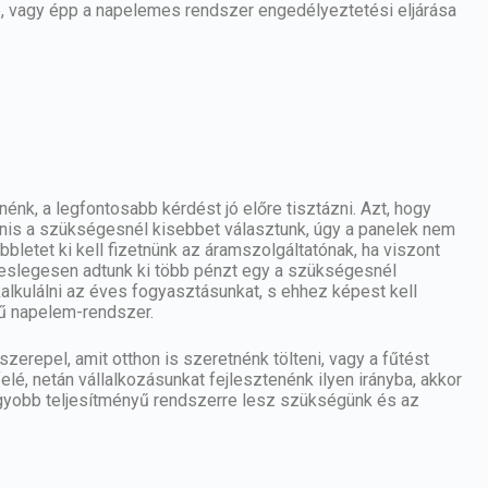
e, vagy épp a napelemes rendszer engedélyeztetési eljárása
énk, a legfontosabb kérdést jó előre tisztázni. Azt, hogy
is a szükségesnél kisebbet választunk, úgy a panelek nem
bbletet ki kell fizetnünk az áramszolgáltatónak, ha viszont
leslegesen adtunk ki több pénzt egy a szükségesnél
alkulálni az éves fogyasztásunkat, s ehhez képest kell
ű
napelem-rendszer.
zerepel, amit otthon is szeretnénk tölteni, vagy a fűtést
lé, netán vállalkozásunkat fejlesztenénk ilyen irányba, akkor
nagyobb teljesítményű rendszerre lesz szükségünk és az