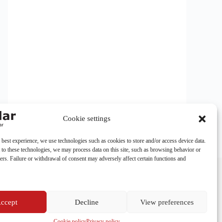
Cookie settings
 best experience, we use technologies such as cookies to store and/or access device data.
 to these technologies, we may process data on this site, such as browsing behavior or
iers. Failure or withdrawal of consent may adversely affect certain functions and
Phone:
+255 712 789 879
Email:
info@a1solar.co.tz
Address:
ccept
Decline
View preferences
Jambiani, Kibigija, Unguja,
Tanzania
Cookie policy
Privacy policy