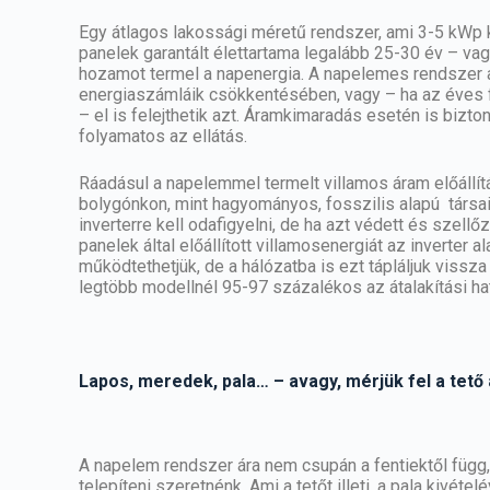
Egy átlagos lakossági méretű rendszer, ami 3-5 kWp k
panelek garantált élettartama legalább 25-30 év – vag
hozamot termel a napenergia. A napelemes rendszer a
energiaszámláik csökkentésében, vagy – ha az éves f
– el is felejthetik azt. Áramkimaradás esetén is bizt
folyamatos az ellátás.
Ráadásul a napelemmel termelt villamos áram előáll
bolygónkon, mint hagyományos, fosszilis alapú társai
inverterre kell odafigyelni, de ha azt védett és szell
panelek által előállított villamosenergiát az inverter 
működtethetjük, de a hálózatba is ezt tápláljuk vissz
legtöbb modellnél 95-97 százalékos az átalakítási h
Lapos, meredek, pala… – avagy, mérjük fel a tető
A napelem rendszer ára nem csupán a fentiektől függ,
telepíteni szeretnénk. Ami a tetőt illeti, a pala kivéte