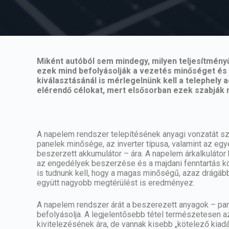
Miként autóból sem mindegy, milyen teljesítmény
ezek mind befolyásolják a vezetés minőséget és
kiválasztásánál is mérlegelnünk kell a telephely 
elérendő célokat, mert elsősorban ezek szabják 
A napelem rendszer telepítésének anyagi vonzatát 
panelek minősége, az inverter típusa, valamint az eg
beszerzett akkumulátor – ára. A napelem árkalkulátor 
az engedélyek beszerzése és a majdani fenntartás köl
is tudnunk kell, hogy a magas minőségű, azaz drágább
együtt nagyobb megtérülést is eredményez.
A napelem rendszer árát a beszerezett anyagok – pane
befolyásolja. A legjelentősebb tétel természetesen a
kivitelezésének ára, de vannak kisebb „kötelező kiad