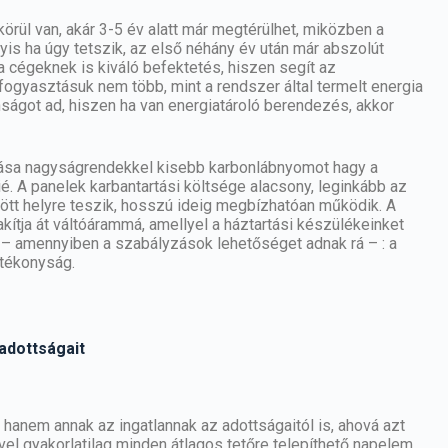
örül van, akár 3-5 év alatt már megtérülhet, miközben a
yis ha úgy tetszik, az első néhány év után már abszolút
 cégeknek is kiváló befektetés, hiszen segít az
ogyasztásuk nem több, mint a rendszer által termelt energia
onságot ad, hiszen ha van energiatároló berendezés, akkor
ítása nagyságrendekkel kisebb karbonlábnyomot hagy a
é. A panelek karbantartási költsége alacsony, leginkább az
őzött helyre teszik, hosszú ideig megbízhatóan működik. A
alakítja át váltóárammá, amellyel a háztartási készülékeinket
a – amennyiben a szabályzások lehetőséget adnak rá – : a
atékonyság.
 adottságait
 hanem annak az ingatlannak az adottságaitól is, ahová azt
lével gyakorlatilag minden átlagos tetőre telepíthető napelem,