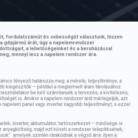
űt, fordulatszámút és sebességűt választunk, hiszen
 a gépjármű árát, úgy a napelemrendszer
adottságait, a lehetőségeinket és a beruházással
meg, mennyi lesz a napelem rendszer ára.
számos tényező határozza meg: a
mérete
, teljesítménye, a
yéb kiegészítők – például a megtermelt áram tárolásához
használatakor be kell számítanunk a tervezés, a kivitelezés,
tségét is. Amikor a napelem rendszer árát mérlegeljük, azt
 napelem panel vagy inverter nagyobb teljesítményt, s ezzel
lek, inverter, akkumulátor,
tartószerkezet
– minősége is
z anyagköltség, majd ezt követi a rendszer telepítésének,
ások” amelyek szintén rárakódnak a végső árra: ilyen a