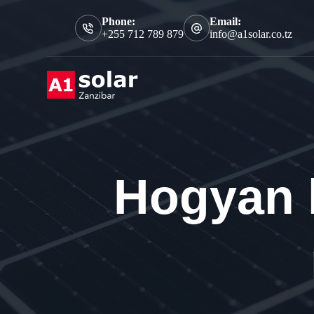
S
Phone:
Email:
k
+255 712 789 879
info@a1solar.co.tz
i
p
t
o
c
o
n
t
e
n
t
Hogyan 