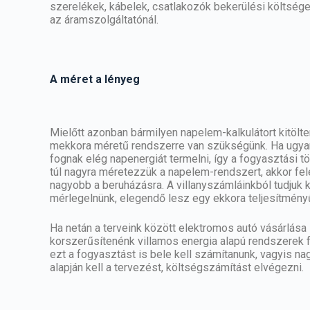
szerelékek, kábelek, csatlakozók bekerülési költség
az áramszolgáltatónál.
A méret a lényeg
Mielőtt azonban bármilyen napelem-kalkulátort kitölten
mekkora méretű rendszerre van szükségünk. Ha ugyan
fognak elég napenergiát termelni, így a fogyasztási tö
túl nagyra méretezzük a napelem-rendszert, akkor fe
nagyobb a beruházásra. A villanyszámláinkból tudjuk k
mérlegelnünk, elegendő lesz egy ekkora
teljesítmény
Ha netán a terveink között elektromos autó vásárlása s
korszerűsítenénk villamos energia alapú rendszerek fe
ezt a fogyasztást is bele kell számítanunk, vagyis 
alapján kell a tervezést, költségszámítást elvégezni.