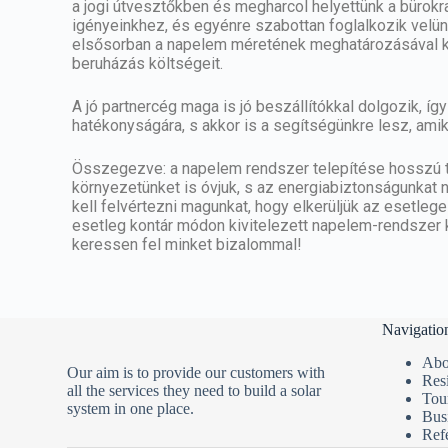
a jogi útvesztőkben és megharcol helyettünk a bürok
igényeinkhez, és egyénre szabottan foglalkozik velün
elsősorban a napelem méretének meghatározásával ke
beruházás költségeit.
A jó partnercég maga is jó beszállítókkal dolgozik, íg
hatékonyságára, s akkor is a segítségünkre lesz, amik
Összegezve: a napelem rendszer telepítése hosszú t
környezetünket is óvjuk, s az energiabiztonságunkat 
kell felvértezni magunkat, hogy elkerüljük az esetle
esetleg kontár módon kivitelezett napelem-rendszer
keressen fel minket bizalommal
!
Navigatio
Abo
Our aim is to provide our customers with
Resi
all the services they need to build a solar
Tou
system in one place.
Bus
Ref