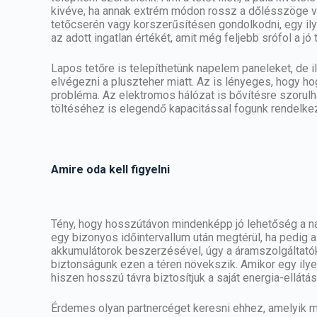
kivéve, ha annak extrém módon rossz a dőlésszöge v
tetőcserén vagy korszerűsítésen gondolkodni, egy il
az adott ingatlan értékét, amit még feljebb srófol a 
Lapos tetőre is telepíthetünk napelem paneleket, de i
elvégezni a pluszteher miatt. Az is lényeges, hogy ho
probléma. Az elektromos hálózat is bővítésre szorulhat
töltéséhez is elegendő kapacitással fogunk rendelkez
Amire oda kell figyelni
Tény, hogy hosszútávon mindenképp jó lehetőség a n
egy bizonyos időintervallum után megtérül, ha pedig 
akkumulátorok beszerzésével, úgy a áramszolgáltatók
biztonságunk ezen a téren növekszik. Amikor egy ilye
hiszen hosszú távra biztosítjuk a saját energia-ellátás
Érdemes olyan partnercéget keresni ehhez, amelyik már