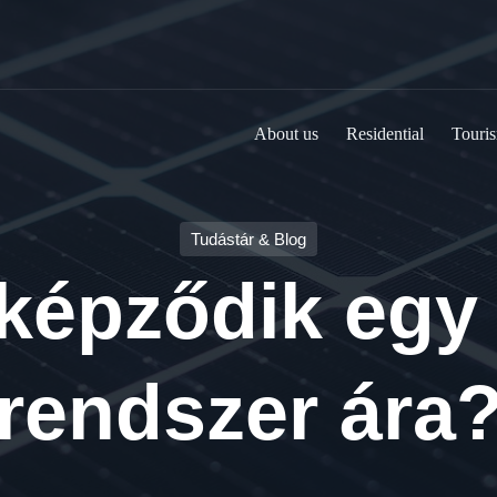
About us
Residential
Touris
Tudástár & Blog
képződik egy
rendszer ára