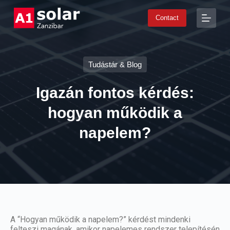
S
Contact
k
i
p
t
o
Tudástár & Blog
c
o
n
Igazán fontos kérdés:
t
e
hogyan működik a
n
t
napelem?
A “Hogyan működik a napelem?” kérdést mindenki
felteszi magának, amikor napelemes rendszer telepítésén