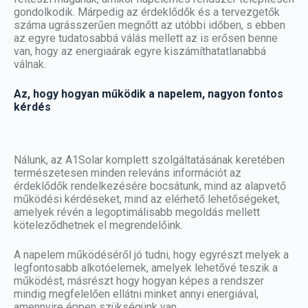
gondolkodik. Márpedig az érdeklődők és a tervezgetők
száma ugrásszerűen megnőtt az utóbbi időben, s ebben
az egyre tudatosabbá válás mellett az is erősen benne
van, hogy az energiaárak egyre kiszámíthatatlanabbá
válnak.
Az, hogy hogyan működik a napelem, nagyon fontos
kérdés
Nálunk, az
A1Solar komplett szolgáltatásának
keretében
természetesen minden releváns információt az
érdeklődők rendelkezésére bocsátunk, mind az alapvető
működési kérdéseket, mind az elérhető lehetőségeket,
amelyek révén a legoptimálisabb megoldás mellett
köteleződhetnek el megrendelőink.
A napelem működéséről jó tudni, hogy egyrészt melyek a
legfontosabb alkotóelemek, amelyek lehetővé teszik a
működést, másrészt hogy hogyan képes a rendszer
mindig megfelelően ellátni minket annyi energiával,
amennyire éppen szükségünk van.