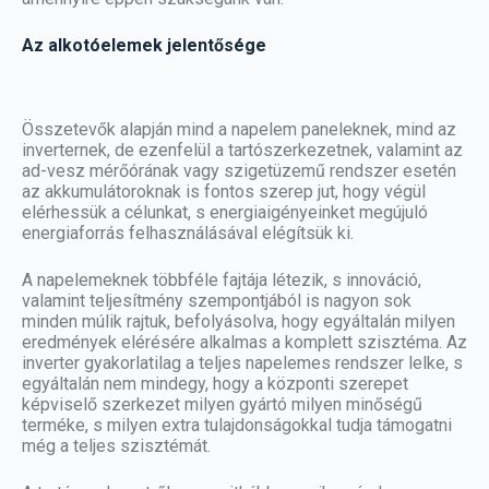
Az alkotóelemek jelentősége
Összetevők alapján mind a napelem paneleknek, mind az
inverternek, de ezenfelül a tartószerkezetnek, valamint az
ad-vesz mérőórának vagy szigetüzemű rendszer esetén
az akkumulátoroknak is fontos szerep jut, hogy végül
elérhessük a célunkat, s energiaigényeinket megújuló
energiaforrás felhasználásával elégítsük ki.
A
napelemeknek többféle fajtája
létezik, s innováció,
valamint teljesítmény szempontjából is nagyon sok
minden múlik rajtuk, befolyásolva, hogy egyáltalán milyen
eredmények elérésére alkalmas a komplett szisztéma. Az
inverter gyakorlatilag a teljes napelemes rendszer lelke, s
egyáltalán nem mindegy, hogy a központi szerepet
képviselő szerkezet milyen gyártó milyen minőségű
terméke, s milyen extra tulajdonságokkal tudja támogatni
még a teljes szisztémát.