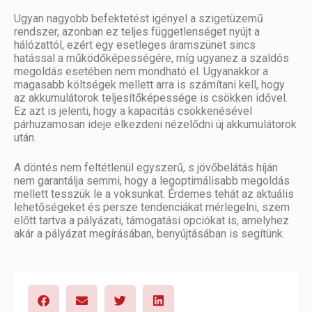
Ugyan nagyobb befektetést igényel a szigetüzemű
rendszer, azonban ez teljes függetlenséget nyújt a
hálózattól, ezért egy esetleges áramszünet sincs
hatással a működőképességére, míg ugyanez a szaldós
megoldás esetében nem mondható el. Ugyanakkor a
magasabb költségek mellett arra is számítani kell, hogy
az akkumulátorok teljesítőképessége is csökken idővel.
Ez azt is jelenti, hogy a kapacitás csökkenésével
párhuzamosan ideje elkezdeni nézelődni új akkumulátorok
után.
A döntés nem feltétlenül egyszerű, s jövőbelátás híján
nem garantálja semmi, hogy a legoptimálisabb megoldás
mellett tesszük le a voksunkat. Érdemes tehát az aktuális
lehetőségeket és persze tendenciákat mérlegelni, szem
előtt tartva a pályázati, támogatási opciókat is, amelyhez
akár a pályázat megírásában, benyújtásában is segítünk.