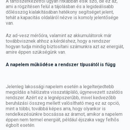
A tartószerkezetről ugyan ritkábban esik szó, de ez az,
ami a rögzítésen felül a tájolásban és a legideálisabb
dőlésszög kialakításában hatékony segítséget jelent,
tehát a kapacitás oldaláról nézve is komoly jelentősége
van.
Az ad-vesz mérőóra, valamint az akkumulátorok már
továbbvisznek ahhoz a kérdéshez, hogy a rendszer
hogyan tudja mindig biztosítani számunkra azt az energiát,
amire éppen szükségünk van.
A napelem működése a rendszer típusától is függ
Jelenleg
lakossági napelem
esetén a legelterjedtebb
megoldás a hálózatra visszatápláló, úgynevezett szaldós
rendszer. Azért ez a legnépszerűbb, mivel kedvezőbb
beruházási összeg mellett valósítható meg ez az opció,
mint a többi, továbbá képes arra, hogy olyankor is
rendelkezésünkre bocsássa az áramot, amikor a napelem
éppen nem termel energiát, például éjszaka vagy felhős
égbolt esetén.