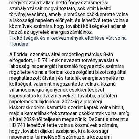
megvétózta az állam nettó fogyasztásmérési
szabályozásait megváltoztató, sok vitát kiváltó
törvényjavaslatot, amely jelentősen csökkentette volna
a lakossági napelem előnyeit, és lehetővé tette volna a
közművek számára, hogy további költségeket adjanak
hozzá az ügyfelek energiaszámláihoz.
Fix költségek és a kedvezmények eltörlése várt volna
Floridára
A floridai szenátus által eredetileg március 8-án
elfogadott, HB 741-nek nevezett törvényjavaslat a
lakossági napenergiát használó fogyasztók számára
rögzítette volna a floridai közszolgálati bizottság által
meghatározott átviteli és tartalék energiatermelés fix
költségeit, valamint megszüntette volna a közmű
villamosenergia-igényének csökkentésével
kapcsolatos kedvezményeket.
Továbbá, a tetőtéri
napelemek tulajdonosai 2024-ig a jelenlegi
kiskereskedelmi kamatláb szerint kaptak volna hitelt,
majd a kamatlábak fokozatosan csökkentek volna, amíg
a hitel 2029-től teljesen megszűnik.
DeSantis szerint a
HB 741 lehetővé tette volna a közművek számára,
hogy „további díjakat szabjanak ki a lakossági
napenergia-termelésből származó, a közüzemi