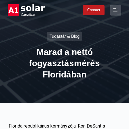
S
Contact
k
i
p
t
o
Tudástár & Blog
c
o
n
Marad a nettó
t
e
fogyasztásmérés
n
t
Floridában
Florida republikánus kormányzója, Ron DeSantis