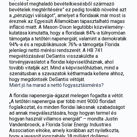
becslést meghaladó bevételkiesésből származó
bevételek megtérítésére” ez pedig tovább növelné azt
a „pénzügyi válságot”, amelyet a floridaiak már most is
éreznek az Egyesült Államokban tapasztalható magas
infláció miatt.
A Mason-Dixon legutóbbi közvélemény-
kutatása kimutatta, hogy a floridaiak 84%-a túlnyomóan
támogatja a tetőtéri napenergiát, valamint a demokraták
94%-a és a republikánusok 76%-a támogatja Florida
jelenlegi nettó mérési rendszerét.
A HB 741
megvétózásával DeSantis visszaküldte a
törvényjavaslatot a floridai képviselőháznak, ahol
tovább vitatják azt. Mind a képviselőházban, mind a
szenátusban a szavazatok kétharmada kellene ahhoz,
hogy megdöntsék DeSantis vétóját.
Miért jó ha marad a nettó fogyasztásmérés?
A floridai napenergia-ágazat melegen fogadta a vétót.
„A tetőtéri napenergia ipar több mint 9000 floridait
foglalkoztat, és minden floridai lakosnak szabadságot
ad annak megválasztására, hogy hogyan termel és
hogyan használ villamos energiát” – mondta Justin
Vandenbroeck, a Florida Solar Energy Industries
Association elnöke, amely korábban azt nyilatkozta,
hogy a javasolt jogszabály 18 milliárd dollárnyi