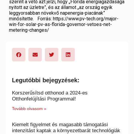
szerint a vétó azt jelzi, hogy „Florida energiagazdasága
nyitott az üzletre”, és az államot „az ország egyik
leggyorsabban növekvő napenergia-piacának”
minősítette.
Forrás:
https://www.pv-tech.org/major-
win-for-solar-pv-as-florida-governor-vetoes-net-
metering-changes/
Legutóbbi bejegyzések:
Korszerűsítsd otthonod a 2024-es
Otthonfelújítási Programmal!
Tovább olvasom »
Kiemelt figyelmet és magasabb támogatási
intenzitást kaptak a környezetbarát technológiák