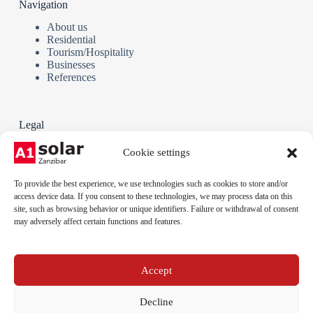
Navigation
About us
Residential
Tourism/Hospitality
Businesses
References
Legal
Terms and Conditions
Cookie settings
Privacy policy
Cookie policy
To provide the best experience, we use technologies such as cookies to store and/or
Legal notice
access device data. If you consent to these technologies, we may process data on this
site, such as browsing behavior or unique identifiers. Failure or withdrawal of consent
may adversely affect certain functions and features.
Phone:
+255 712 789 879
Email:
Accept
info@a1solar.co.tz
Address:
Jambiani, Kibigija, Unguja, Tanzania
Decline