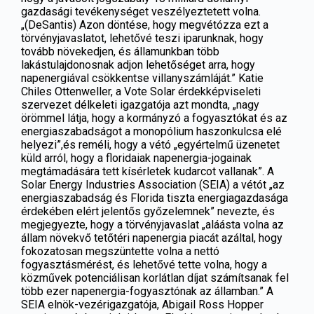
gazdasági tevékenységet veszélyeztetett volna.
„(DeSantis) Azon döntése, hogy megvétózza ezt a
törvényjavaslatot, lehetővé teszi iparunknak, hogy
tovább növekedjen, és államunkban több
lakástulajdonosnak adjon lehetőséget arra, hogy
napenergiával csökkentse villanyszámláját.”
Katie
Chiles Ottenweller, a Vote Solar érdekképviseleti
szervezet délkeleti igazgatója azt mondta, „nagy
örömmel látja, hogy a kormányzó a fogyasztókat és az
energiaszabadságot a monopólium haszonkulcsa elé
helyezi”,és reméli, hogy a vétó „egyértelmű üzenetet
küld arról, hogy a floridaiak napenergia-jogainak
megtámadására tett kísérletek kudarcot vallanak”.
A
Solar Energy Industries Association (SEIA) a vétót „az
energiaszabadság és Florida tiszta energiagazdasága
érdekében elért jelentős győzelemnek” nevezte, és
megjegyezte, hogy a törvényjavaslat „aláásta volna az
állam növekvő tetőtéri napenergia piacát azáltal, hogy
fokozatosan megszüntette volna a nettó
fogyasztásmérést, és lehetővé tette volna, hogy a
közművek potenciálisan korlátlan díjat számítsanak fel
több ezer napenergia-fogyasztónak az államban.”
A
SEIA elnök-vezérigazgatója, Abigail Ross Hopper