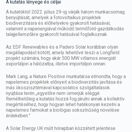
A kutatás lényege és céljai
A kutatóktól 2022. július 29-ig várják három munkacsomag
benyújtását, amelyek a fotovoltaikus projektek
biodiverzitásra és élőhelyekre gyakorolt hatásával,
valamint a napenergiával működő termőföld-gazdálkodás
talajjellemzőkre gyakorolt ​​hatásával foglalkoznak.
Az EDF Renewables és a Padero Solar korábban olyan
megállapodást kötött, amely lehetővé teszi a Longfield
projekt számára, hogy akár 500 MW villamos energiát
exportáljon a hálózatba, illetve importáljon onnan.
Mark Lang, a Nature Positive munkatársa elmondta, hogy a
napelemes projektek előnyeit a biodiverzitás javítása és
más ökoszisztémával kapcsolatos szolgáltatások
nyújtása terén „egyelőre nem ismerjük eléggé.
Remélhetőleg a kutatás hozzá fog járulni annak a kollektív
megértéséhez, hogy hogyan lehet hatékonyan kezelni a
napelemes farmokat a biológiai sokszínűség növelése
érdekében.”
A Solar Energy UK múlt hónapban közzétett jelentése