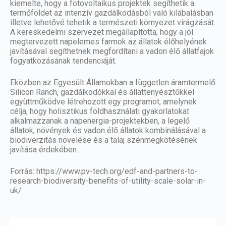
kiemelte, hogy a fotovoltaikus projektek segíthetik a
termőföldet az intenzív gazdálkodásból való kilábalásban
illetve lehetővé tehetik a természeti környezet virágzását.
A kereskedelmi szervezet megállapította, hogy a jól
megtervezett napelemes farmok az állatok élőhelyének
javításával segíthetnek megfordítani a vadon élő állatfajok
fogyatkozásának tendenciáját.
Eközben az Egyesült Államokban a független áramtermelő
Silicon Ranch, gazdálkodókkal és állattenyésztőkkel
együttműködve létrehozott egy programot, amelynek
célja, hogy holisztikus földhasználati gyakorlatokat
alkalmazzanak a napenergia-projektekben, a legelő
állatok, növények és vadon élő állatok kombinálásával a
biodiverzitás növelése és a talaj szénmegkötésének
javítása érdekében.
Forrás:
https://www.pv-tech.org/edf-and-partners-to-
research-biodiversity-benefits-of-utility-scale-solar-in-
uk/