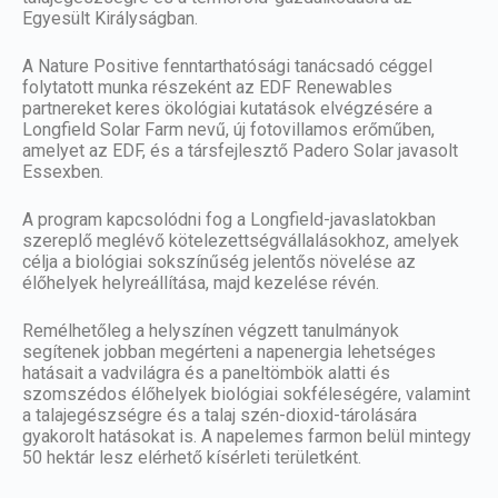
Egyesült Királyságban.
A Nature Positive fenntarthatósági tanácsadó céggel
folytatott munka részeként az EDF Renewables
partnereket keres ökológiai kutatások elvégzésére a
Longfield Solar Farm nevű, új fotovillamos erőműben,
amelyet az EDF, és a társfejlesztő Padero Solar javasolt
Essexben.
A program kapcsolódni fog a Longfield-javaslatokban
szereplő meglévő kötelezettségvállalásokhoz, amelyek
célja a biológiai sokszínűség jelentős növelése az
élőhelyek helyreállítása, majd kezelése révén.
Remélhetőleg a helyszínen végzett tanulmányok
segítenek jobban megérteni a napenergia lehetséges
hatásait a vadvilágra és a paneltömbök alatti és
szomszédos élőhelyek biológiai sokféleségére, valamint
a talajegészségre és a talaj szén-dioxid-tárolására
gyakorolt hatásokat is. A napelemes farmon belül mintegy
50 hektár lesz elérhető kísérleti területként.