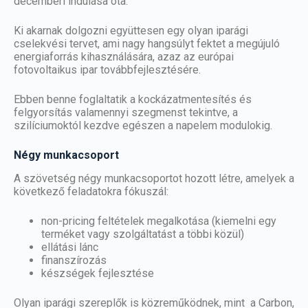
decemberi indulása óta.
Ki akarnak dolgozni együttesen egy olyan iparági
cselekvési tervet, ami nagy hangsúlyt fektet a megújuló
energiaforrás kihasználására, azaz az európai
fotovoltaikus ipar továbbfejlesztésére.
Ebben benne foglaltatik a kockázatmentesítés és
felgyorsítás valamennyi szegmenst tekintve, a
szilíciumoktól kezdve egészen a napelem modulokig.
Négy munkacsoport
A szövetség négy munkacsoportot hozott létre, amelyek a
következő feladatokra fókuszál:
non-pricing feltételek megalkotása (kiemelni egy
terméket vagy szolgáltatást a többi közül)
ellátási lánc
finanszírozás
készségek fejlesztése
Olyan iparági szereplők is közreműködnek, mint a Carbon,