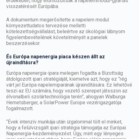
érdekében, hogy előmozdítsák a napelemmodul-gyártás
visszatérését Európába.
A dokumentum megerősítette a napelem modul
környezettudatos tervezése melletti
kötelezettségvállalást, beleértve az ökológiai lábnyom
figyelembevételének követelményét a
panelek
beszerzésekor.
És Európa napenergia piaca készen állt az
újraindításra?
Európa napenergia-ipara melegen fogadta a Bizottság
átdolgozott ipari stratégiáját, kiemelve azt, hogy ez “rég
várt jel Európa napelemiparának újraindítására. Ez lehetővé
teszi az EU számára, hogy vezető szerepet játsszon az
élvonalbeli szolártechnológia terén”, ahogyan Walburga
Hemetsberger, a SolarPower Europe vezérigazgatója
fogalmazott.
“Évek intenzív munkája után izgalommal tölt el minket,
hogy a felülvizsgált ipari stratégia támogatja az Európai
Napenergia-kezdeményezést. Úgy, mint egy lényeges