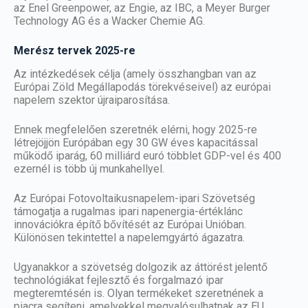
az Enel Greenpower, az Engie, az IBC, a Meyer Burger
Technology AG és a Wacker Chemie AG.
Merész tervek 2025-re
Az intézkedések célja (amely összhangban van az
Európai Zöld Megállapodás törekvéseivel) az európai
napelem
szektor újraiparosítása.
Ennek megfelelően szeretnék elérni, hogy 2025-re
létrejöjjön Európában egy 30 GW éves kapacitással
működő iparág, 60 milliárd euró többlet GDP-vel és 400
ezernél is több új munkahellyel.
Az Európai Fotovoltaikusnapelem-ipari Szövetség
támogatja a rugalmas ipari napenergia-értéklánc
innovációkra építő bővítését az Európai Unióban.
Különösen tekintettel a napelemgyártó ágazatra.
Ugyanakkor a szövetség dolgozik az áttörést jelentő
technológiákat fejlesztő és forgalmazó ipar
megteremtésén is. Olyan termékeket szeretnének a
piacra segíteni, amelyekkel megvalósulhatnak az EU