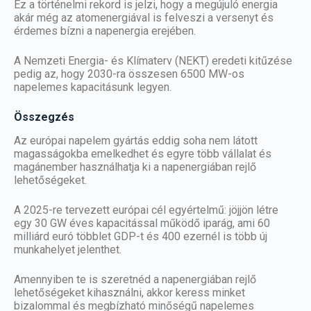
Ez a történelmi rekord is jelzi, hogy a megújuló energia
akár még az atomenergiával is felveszi a versenyt és
érdemes bízni a napenergia erejében.
A Nemzeti Energia- és Klímaterv (NEKT) eredeti kitűzése
pedig az, hogy 2030-ra összesen 6500 MW-os
napelemes kapacitásunk legyen.
Összegzés
Az európai napelem gyártás eddig soha nem látott
magasságokba emelkedhet és egyre több vállalat és
magánember használhatja ki a napenergiában rejlő
lehetőségeket.
A 2025-re tervezett európai cél egyértelmű: jöjjön létre
egy 30 GW éves kapacitással működő iparág, ami 60
milliárd euró többlet GDP-t és 400 ezernél is több új
munkahelyet jelenthet.
Amennyiben te is szeretnéd a napenergiában rejlő
lehetőségeket kihasználni, akkor
keress minket
bizalommal
és megbízható minőségű napelemes