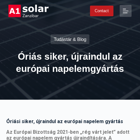
S
Contact
k
i
p
t
o
Tudástár & Blog
c
o
n
Óriás siker, újraindul az
t
e
európai napelemgyártás
n
t
Óriási siker, újraindul az európai napelem gyártás
Az Európai Bizottság 2021-ben „rég várt jelet” adott
az európai napelem gyártás újraindítására. A