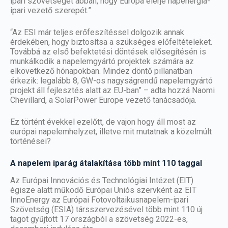
ipari szövetséget abban, hogy Európa elérje napenergia-
ipari vezető szerepét.”
“Az ESI már teljes erőfeszítéssel dolgozik annak
érdekében, hogy biztosítsa a szükséges előfeltételeket.
Továbbá az első befektetési döntések elősegítésén is
munkálkodik a napelemgyártó projektek számára az
elkövetkező hónapokban. Mindez döntő pillanatban
érkezik: legalább 8, GW-os nagyságrendű napelemgyártó
projekt áll fejlesztés alatt az EU-ban” – adta hozzá Naomi
Chevillard, a SolarPower Europe vezető tanácsadója.
Ez történt évekkel ezelőtt, de vajon hogy áll most az
európai napelemhelyzet, illetve mit mutatnak a közelmúlt
történései?
A napelem iparág átalakítása több mint 110 taggal
Az Európai Innovációs és Technológiai Intézet (EIT)
égisze alatt működő Európai Uniós szervként az EIT
InnoEnergy az Európai Fotovoltaikusnapelem-ipari
Szövetség (ESIA) társszervezésével több mint 110 új
tagot gyűjtött 17 országból a szövetség 2022-es,