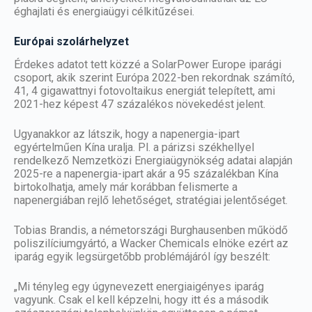
éghajlati és energiaügyi célkitűzései.
Európai szolárhelyzet
Érdekes adatot tett közzé a SolarPower Europe iparági
csoport, akik szerint Európa 2022-ben rekordnak számító,
41, 4 gigawattnyi fotovoltaikus energiát telepített, ami
2021-hez képest 47 százalékos növekedést jelent.
Ugyanakkor az látszik, hogy a napenergia-ipart
egyértelműen Kína uralja. Pl. a párizsi székhellyel
rendelkező Nemzetközi Energiaügynökség adatai alapján
2025-re a napenergia-ipart akár a 95 százalékban Kína
birtokolhatja, amely már korábban felismerte a
napenergiában rejlő lehetőséget, stratégiai jelentőséget.
Tobias Brandis, a németországi Burghausenben működő
poliszilíciumgyártó, a Wacker Chemicals elnöke ezért az
iparág egyik legsürgetőbb problémájáról így beszélt:
„Mi tényleg egy úgynevezett energiaigényes iparág
vagyunk. Csak el kell képzelni, hogy itt és a második