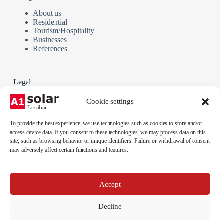
About us
Residential
Tourism/Hospitality
Businesses
References
Legal
Terms and Conditions
Cookie settings
Privacy policy
Cookie policy
To provide the best experience, we use technologies such as cookies to store and/or
Legal notice
access device data. If you consent to these technologies, we may process data on this
site, such as browsing behavior or unique identifiers. Failure or withdrawal of consent
may adversely affect certain functions and features.
Phone:
+255 712 789 879
Email:
Accept
info@a1solar.co.tz
Address:
Jambiani, Kibigija, Unguja, Tanzania
Decline