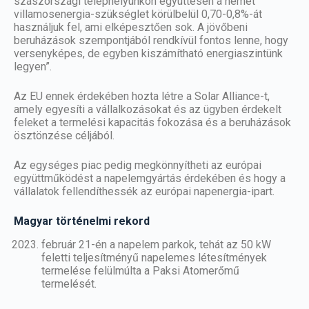
szászországi telephelyünkön együttesen a német
villamosenergia-szükséglet körülbelül 0,70-0,8%-át
használjuk fel, ami elképesztően sok. A jövőbeni
beruházások szempontjából rendkívül fontos lenne, hogy
versenyképes, de egyben kiszámítható energiaszintünk
legyen”.
Az EU ennek érdekében hozta létre a Solar Alliance-t,
amely egyesíti a vállalkozásokat és az ügyben érdekelt
feleket a termelési kapacitás fokozása és a beruházások
ösztönzése céljából.
Az egységes piac pedig megkönnyítheti az európai
együttműködést a napelemgyártás érdekében és hogy a
vállalatok fellendíthessék az európai napenergia-ipart.
Magyar történelmi rekord
február 21-én a
napelem
parkok, tehát az 50 kW
feletti teljesítményű napelemes létesítmények
termelése felülmúlta a Paksi Atomerőmű
termelését.