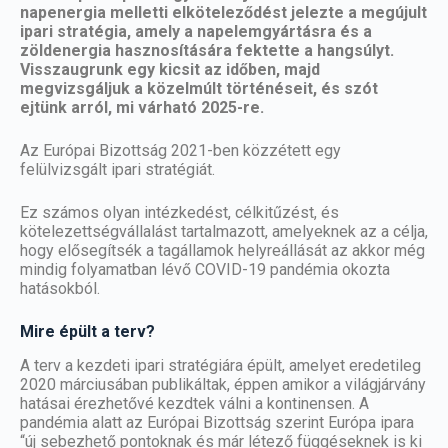
napenergia melletti elköteleződést jelezte a megújult
ipari stratégia, amely a napelemgyártásra és a
zöldenergia hasznosítására fektette a hangsúlyt.
Visszaugrunk egy kicsit az időben, majd
megvizsgáljuk a közelmúlt történéseit, és szót
ejtünk arról, mi várható 2025-re.
Az Európai Bizottság 2021-ben közzétett egy
felülvizsgált ipari stratégiát.
Ez számos olyan intézkedést, célkitűzést, és
kötelezettségvállalást tartalmazott, amelyeknek az a célja,
hogy elősegítsék a tagállamok helyreállását az akkor még
mindig folyamatban lévő COVID-19 pandémia okozta
hatásokból.
Mire épült a terv?
A terv a kezdeti ipari stratégiára épült, amelyet eredetileg
2020 márciusában publikáltak, éppen amikor a világjárvány
hatásai érezhetővé kezdtek válni a kontinensen. A
pandémia alatt az Európai Bizottság szerint Európa ipara
“új sebezhető pontoknak és már létező függéseknek is ki