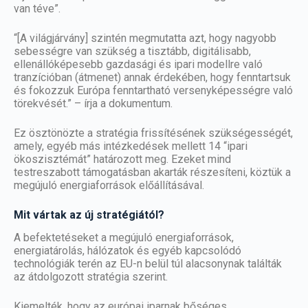
van téve”.
“[A világjárvány] szintén megmutatta azt, hogy nagyobb
sebességre van szükség a tisztább, digitálisabb,
ellenállóképesebb gazdasági és ipari modellre való
tranzícióban (átmenet) annak érdekében, hogy fenntartsuk
és fokozzuk Európa fenntartható versenyképességre való
törekvését.” – írja a dokumentum.
Ez ösztönözte a stratégia frissítésének szükségességét,
amely, egyéb más intézkedések mellett 14 “ipari
ökoszisztémát” határozott meg. Ezeket mind
testreszabott támogatásban akarták részesíteni, köztük a
megújuló energiaforrások előállításával.
Mit vártak az új stratégiától?
A befektetéseket a megújuló energiaforrások,
energiatárolás, hálózatok és egyéb kapcsolódó
technológiák terén az EU-n belül túl alacsonynak találták
az átdolgozott stratégia szerint.
Kiemelték, hogy az európai iparnak bőséges,