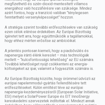
megfizethető és szén-dioxid-mentesített villamos
energiához való hozzáférésre van szüksége. Mindez
azért fontos, hogy a tranzíció valóban “ténylegesen
fenntartható versenyképességet” hozzon.
A stratégia szerint további erőfeszítésekre van szükség
ezen célok elérése érdekében. Az Európai Bizottság
ígéretet tett arra, hogy együttműködik a tagállamokkal,
hogy ehhez mérten erősítse az ambícióikat.
A jelentés pontosan kiemeli, hogy a piacbővülés és
napenergia iránti élénk kereslet – más technológiák
mellett – “kulcsfontosságú lehetőség” az EU számára.
Továbbá lehetőséget nyújt csökkenteni az energia-
költségeket az ipar, valamint a fogyasztók számára is.
Az Európai Bizottság közölte, hogy örömmel üdvözli az
európai
napelemmodul
-gyártás fellendítésére tett
erőfeszítéseket. Külön említést téve az európai
napenergia-kezdeményezésről (European Solar Initiative,
ESI) melyet a SolarPower Europe és EIT InnoEnergy
kereskedelmi szervezetek indítottak el. Mindezt annak