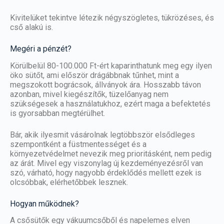
Kivitelüket tekintve létezik négyszögletes, tükrözéses, és
cső alakú is.
Megéri a pénzét?
Körülbelül 80-100.000 Ft-ért kaparinthatunk meg egy ilyen
öko sütőt, ami először drágábbnak tűnhet, mint a
megszokott bográcsok, állványok ára. Hosszabb távon
azonban, mivel kiegészítők, tüzelőanyag nem
szükségesek a használatukhoz, ezért maga a befektetés
is gyorsabban megtérülhet.
Bár, akik ilyesmit vásárolnak legtöbbször elsődleges
szempontként a füstmentességet és a
környezetvédelmet
nevezik meg prioritásként, nem pedig
az árát. Mivel egy viszonylag új kezdeményezésről van
szó, várható, hogy nagyobb érdeklődés mellett ezek is
olcsóbbak, elérhetőbbek lesznek.
Hogyan működnek?
A csősütők egy vákuumcsőből és napelemes elven