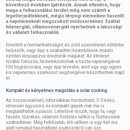
következő években ígérkezik. Annak ellenére, hogy
maga a felhasználási terület még nem számít a
legelterjedtebbnek, mégis lényegi elemeiben hasonlít
a napelemeknél megszokott módszerekhez
.
Ezáltal
hőenergiát, villamosenergiát nyerhetnek a lakossági
és vállalati felhasználók.
Emellett a fenntarthatóságot és zöld szemléletet előtérbe
helyezők, vagy épp a szabadtéri kirándulások imádói
szintén lenyűgözve érezhetik magukat. Az élményt
tovább fokozza, ha belekóstolnak a tiszta napenergiával
főtt bográcsosba, vagy épp levesbe, amit egy-egy ügyes
kis napelemes szerkezet segítségével készíthetnek majd
el.
Kompakt és kényelmes megoldás a solar cooking
Az összecsukható, hátizsákban hordozható, 3-5 kilós,
rémesen egyszerű és kompakt gépek már ma is
megtalálhatók a piacon. Lehetővé teszik, hogy fa, vagy
faszén
, tűzrakás, valamint füstölés nélkül is főzhessünk
szabadtéren. Még felhősebb, téli időben is egy-két óra
alatt remekül használható eszközökről van szó.