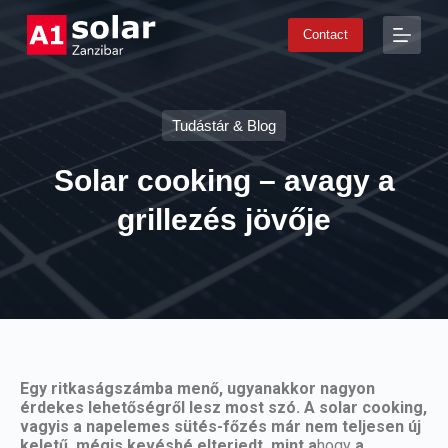
S
Contact
k
i
p
t
o
Tudástár & Blog
c
o
n
Solar cooking – avagy a
t
e
grillezés jövője
n
t
Egy ritkaságszámba menő, ugyanakkor nagyon
érdekes lehetőségről lesz most szó. A solar cooking,
vagyis a napelemes sütés-főzés már nem teljesen új
keletű, mégis kevésbé elterjedt, mint a
hogy
a