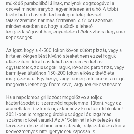
működő parabolából állnak, melynek segítségével a
csövet minden irányból egyenletesen éri a hő. A többi
kivitelnél is hasonló technológiai felépítéssel
találkozhatunk, bár más formában. A fő cél azonban
minden esetben az, hogy a sütők a lehető
leggazdaságosabban, egyenletes hőelosztásra legyenek
képességek.
Az igaz, hogy a 4-500 fokon kövön sütött pizzát, vagy a
hirtelen kérgesítést kívánó steaket nem ezzel fogjuk
elkészíteni. Alkalmas lehet azonban csirkehús,
egytálételek, zöldségek, raguk, levesek, párolt rizs, vagy
bármilyen általános 150-200 fokon elkészíthető étel
megfőzésére. Egy hegyi, vagy tengerparti túra során is jó
megoldás lehet egy finom kávé, vagy tea elkészítésére.
Ha a napelemes grillezést megelőzve a teljes
háztartásodat is szeretnéd napelemmel fűteni, vagy az
áramellátást biztosítani, akkor nézz körül az
oldalunkon
!
2021-ben is rengeteg érdekességgel és izgalmas,
szakmai cikkel
várunk! Az
A1Solar
-nál a kivitelezés és
tervezés, de az állami támogatások,
pályázatok
és akár a
kedvezményes hiteligénylések kapcsán is