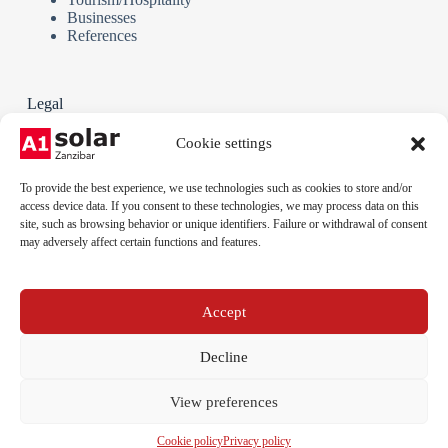
Businesses
References
Legal
Terms and Conditions
Cookie settings
Privacy policy
Cookie policy
To provide the best experience, we use technologies such as cookies to store and/or
Legal notice
access device data. If you consent to these technologies, we may process data on this
site, such as browsing behavior or unique identifiers. Failure or withdrawal of consent
may adversely affect certain functions and features.
Phone:
+255 712 789 879
Email:
Accept
info@a1solar.co.tz
Address:
Jambiani, Kibigija, Unguja, Tanzania
Decline
View preferences
Cookie policy
Privacy policy