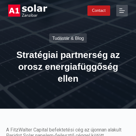
S
Contact
k
i
p
t
o
Tudástár & Blog
c
o
n
Stratégiai partnerség az
t
e
orosz energiafüggőség
n
t
ellen
A FitzWalter Capital befektetési cég az újonnan alakult
Peridot Solar napelem-fejlesztő céggel kötött