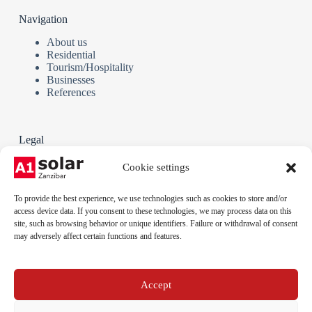
Navigation
About us
Residential
Tourism/Hospitality
Businesses
References
Legal
Terms and Conditions
Cookie settings
Privacy policy
Cookie policy
To provide the best experience, we use technologies such as cookies to store and/or
Legal notice
access device data. If you consent to these technologies, we may process data on this
site, such as browsing behavior or unique identifiers. Failure or withdrawal of consent
may adversely affect certain functions and features.
Phone:
+255 712 789 879
Email:
Accept
info@a1solar.co.tz
Address: