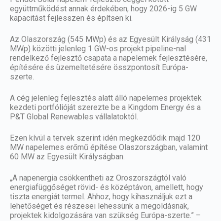
együttműködést annak érdekében, hogy 2026-ig 5 GW
kapacitást fejlesszen és építsen ki.
Az Olaszország (545 MWp) és az Egyesült Királyság (431
MWp) közötti jelenleg 1 GW-os projekt pipeline-nal
rendelkező fejlesztő csapata a napelemek fejlesztésére,
építésére és üzemeltetésére összpontosít Európa-
szerte.
A cég jelenleg fejlesztés alatt álló napelemes projektek
kezdeti portfólióját szerezte be a Kingdom Energy és a
P&T Global Renewables vállalatoktól.
Ezen kívül a tervek szerint idén megkezdődik majd 120
MW napelemes erőmű építése Olaszországban, valamint
60 MW az Egyesült Királyságban.
„A napenergia csökkentheti az Oroszországtól való
energiafüggőséget rövid- és középtávon, amellett, hogy
tiszta energiát termel. Ahhoz, hogy kihasználjuk ezt a
lehetőséget és részesei lehessünk a megoldásnak,
projektek kidolgozására van szükség Európa-szerte.” –