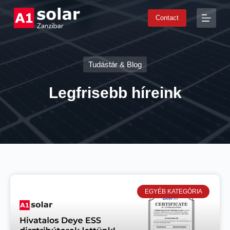
S
Contact
k
i
p
t
o
Tudástár & Blog
c
o
n
Legfrisebb híreink
t
e
n
t
EGYÉB KATEGÓRIA