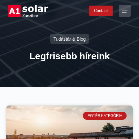
S
Contact
k
i
p
t
o
Tudástár & Blog
c
o
n
Legfrisebb híreink
t
e
n
t
EGYÉB KATEGÓRIA