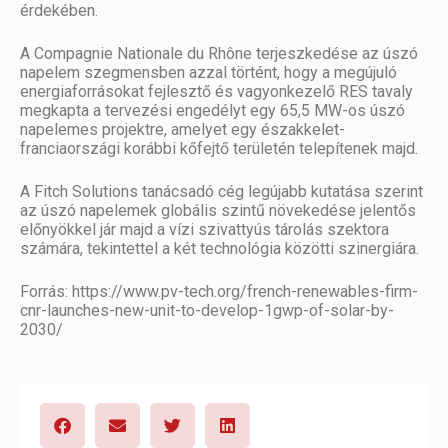
érdekében.
A Compagnie Nationale du Rhône terjeszkedése az úszó
napelem szegmensben azzal történt, hogy a megújuló
energiaforrásokat fejlesztő és vagyonkezelő RES tavaly
megkapta a tervezési engedélyt egy 65,5 MW-os úszó
napelemes projektre, amelyet egy északkelet-
franciaországi korábbi kőfejtő területén telepítenek majd.
A Fitch Solutions tanácsadó cég legújabb kutatása szerint
az úszó napelemek globális szintű növekedése jelentős
előnyökkel jár majd a vízi szivattyús tárolás szektora
számára, tekintettel a két technológia közötti szinergiára.
Forrás:
https://www.pv-tech.org/french-renewables-firm-
cnr-launches-new-unit-to-develop-1gwp-of-solar-by-
2030/