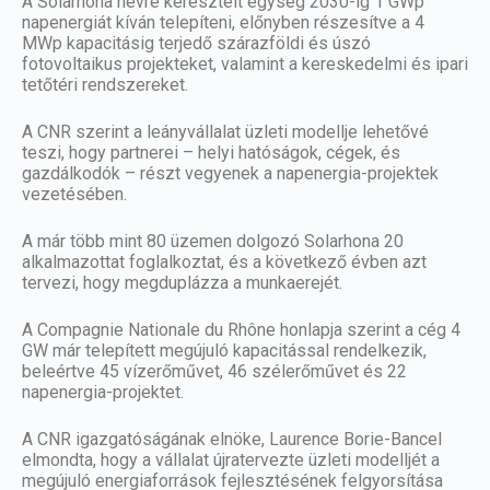
A Solarhona névre keresztelt egység 2030-ig 1 GWp
napenergiát kíván telepíteni, előnyben részesítve a 4
MWp kapacitásig terjedő szárazföldi és úszó
fotovoltaikus projekteket, valamint a kereskedelmi és ipari
tetőtéri rendszereket.
A CNR szerint a leányvállalat üzleti modellje lehetővé
teszi, hogy partnerei – helyi hatóságok, cégek, és
gazdálkodók – részt vegyenek a napenergia-projektek
vezetésében.
A már több mint 80 üzemen dolgozó Solarhona 20
alkalmazottat foglalkoztat, és a következő évben azt
tervezi, hogy megduplázza a munkaerejét.
A Compagnie Nationale du Rhône honlapja szerint a cég 4
GW már telepített megújuló kapacitással rendelkezik,
beleértve 45 vízerőművet, 46 szélerőművet és 22
napenergia-projektet.
A CNR igazgatóságának elnöke, Laurence Borie-Bancel
elmondta, hogy a vállalat újratervezte üzleti modelljét a
megújuló energiaforrások fejlesztésének felgyorsítása